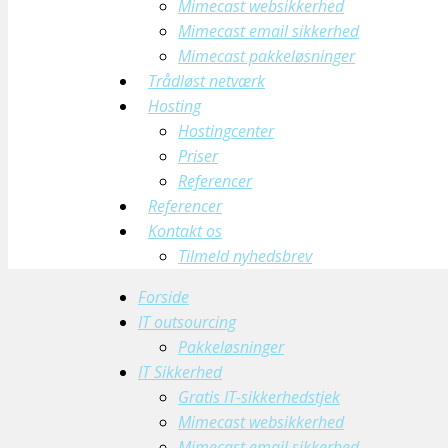
Mimecast websikkerhed
Mimecast email sikkerhed
Mimecast pakkeløsninger
Trådløst netværk
Hosting
Hostingcenter
Priser
Referencer
Referencer
Kontakt os
Tilmeld nyhedsbrev
Forside
IT outsourcing
Pakkeløsninger
IT Sikkerhed
Gratis IT-sikkerhedstjek
Mimecast websikkerhed
Mimecast email sikkerhed