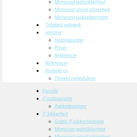
Mimecast websikkerhed
Mimecast email sikkerhed
Mimecast pakkeløsninger
Trådløst netværk
Hosting
Hostingcenter
Priser
Referencer
Referencer
Kontakt os
Tilmeld nyhedsbrev
Forside
IT outsourcing
Pakkeløsninger
IT Sikkerhed
Gratis IT-sikkerhedstjek
Mimecast websikkerhed
Mimecast email sikkerhed