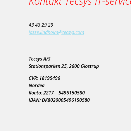
Kontakt Tecsys IT-servi
43 43 29 29
lasse.lindholm@tecsys.com
Tecsys A/S
Stationsparken 25, 2600 Glostrup
CVR: 18195496
Nordea
Konto: 2217 – 5496150580
IBAN: DK8020005496150580