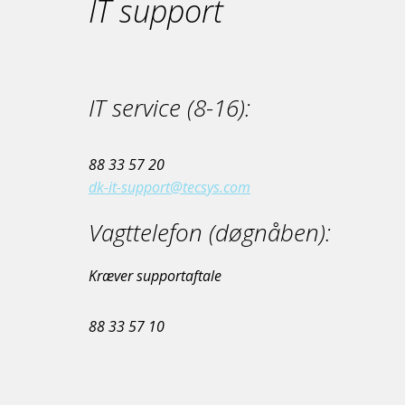
IT support
IT service (8-16):
88 33 57 20
dk-it-support@tecsys.com
Vagttelefon (døgnåben):
Kræver supportaftale
88 33 57 10